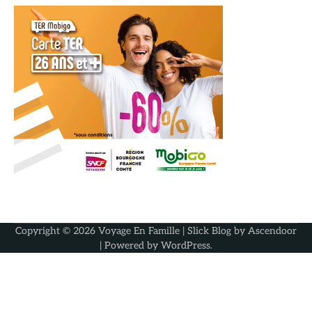
Copyright © 2026
Voyage En Famille
| Slick Blog by
Ascendoor
| Powered by
WordPress
.