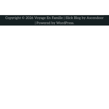
Copyright © 2026
Voyage En Famille
| Slick Blog by
Ascendoor
| Powered by
WordPress
.