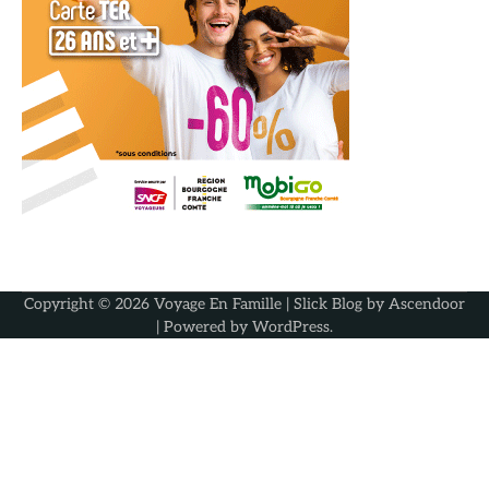
Copyright © 2026
Voyage En Famille
| Slick Blog by
Ascendoor
| Powered by
WordPress
.