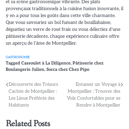
et sa scène gastronomique vibrante. Des plats
provençaux traditionnels à la cuisine fusion innovante, il
y en a pour tous les goûts dans cette ville charmante.
Que vous savouriez un bol fumant de bouillabaisse,
dégustiez un verre de rosé frais ou vous délectiez d’une
pâtisserie décadente, chaque expérience culinaire offre
un aperçu de l’âme de Montpellier.
GASTRONOMIE
Tagged
Cassoulet à La Diligence
,
Pâtisserie chez
Boulangerie Julien
,
Socca chez Chez Pipo
Navigation
Découverte des Trésors
Entamer un Voyage à
Cachés de Montpellier :
Montpellier : Trouver des
de
Les Lieux Préférés des
Vols Confortables pour se
l’article
Habitants
Rendre à Montpellier
Related Posts