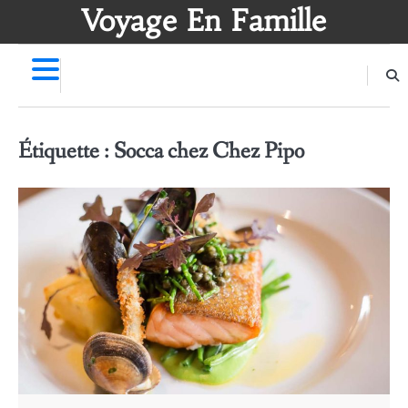
Skip
Voyage En Famille
to
content
Étiquette :
Socca chez Chez Pipo