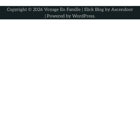
Copyright © 2026
Voyage En Famille
| Slick Blog by
Ascendoor
| Powered by
WordPress
.