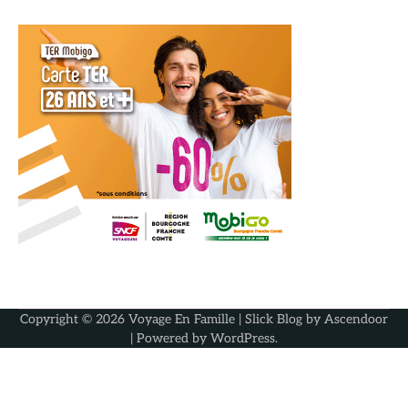
Copyright © 2026
Voyage En Famille
| Slick Blog by
Ascendoor
| Powered by
WordPress
.