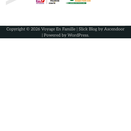
Copyright © 2026
Voyage En Famille
| Slick Blog by
Ascendoor
| Powered by
WordPress
.