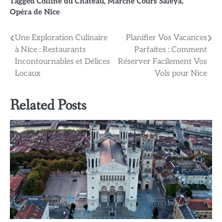
Tagged
Colline du Château
,
Marché Cours Saleya
,
Opéra de Nice
Navigation
Une Exploration Culinaire
Planifier Vos Vacances
à Nice : Restaurants
Parfaites : Comment
de
Incontournables et Délices
Réserver Facilement Vos
l’article
Locaux
Vols pour Nice
Related Posts