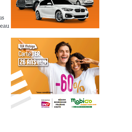
us
’eau