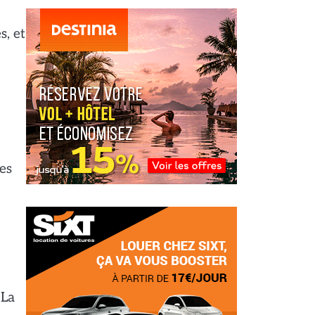
s, et
res
 La