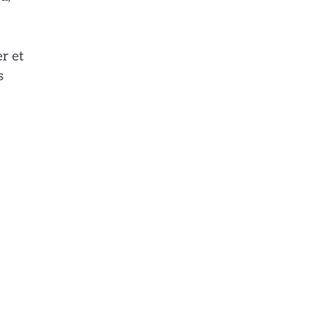
er et
s