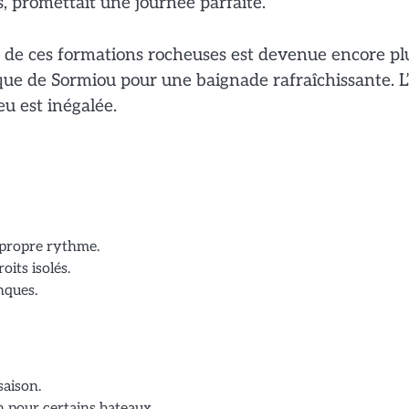
s, promettait une journée parfaite.
 de ces formations rocheuses est devenue encore pl
nque de Sormiou pour une baignade rafraîchissante. L
eu est inégalée.
e propre rythme.
oits isolés.
nques.
saison.
n pour certains bateaux.