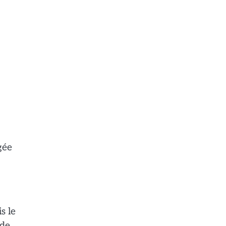
gée
s le
 de