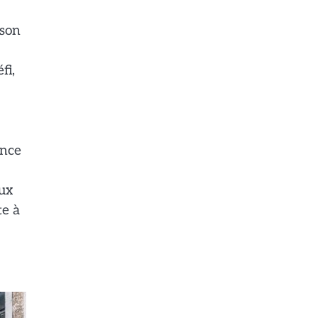
ison
fi,
ence
eux
te à