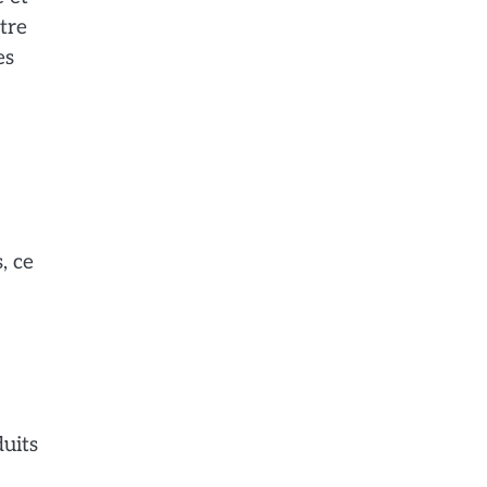
tre
es
, ce
duits