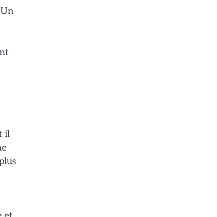
. Un
ant
 il
ne
plus
e et