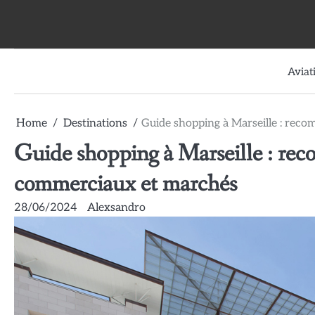
Skip
to
content
Aviat
Home
Destinations
Guide shopping à Marseille : rec
Guide shopping à Marseille : re
commerciaux et marchés
28/06/2024
Alexsandro