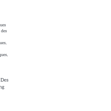
ques
 des
ues,
ques,
 Des
ing