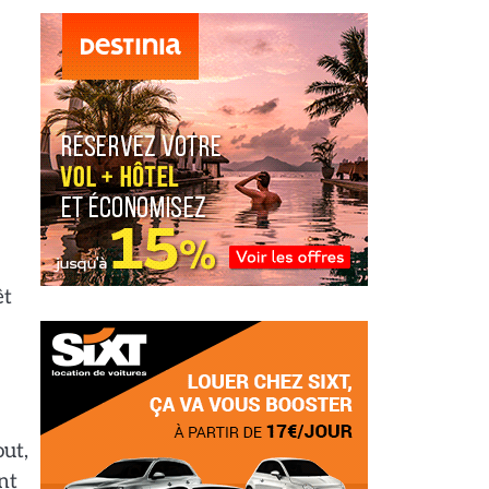
êt
out,
nt