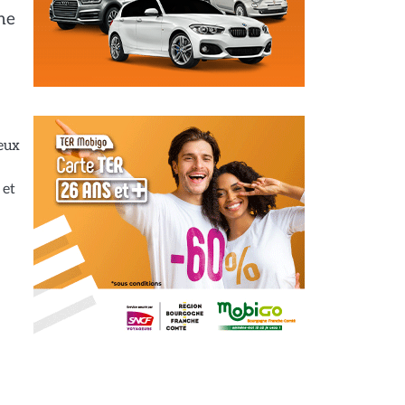
ne
eux
 et