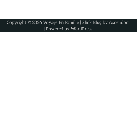
Copyright © 2026
Voyage En Famille
| Slick Blog by
Ascendoor
| Powered by
WordPress
.