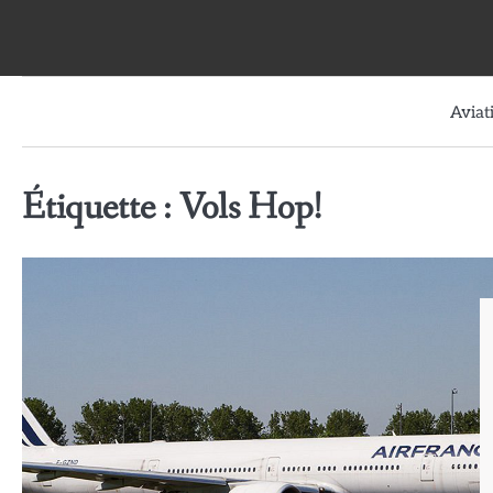
Skip
to
content
Aviat
Étiquette :
Vols Hop!