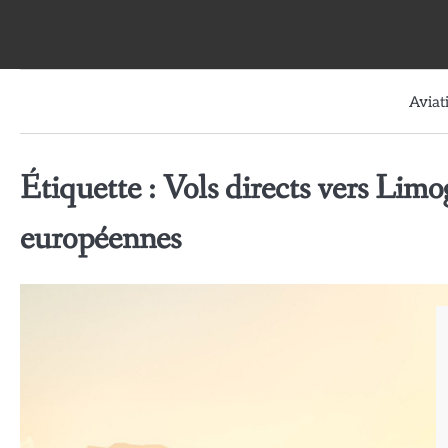
Skip
to
content
Aviat
Étiquette :
Vols directs vers Limog
européennes