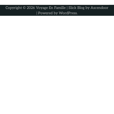
Copyright © 2026
Voyage En Famille
| Slick Blog by
Ascendoor
| Powered by
WordPress
.