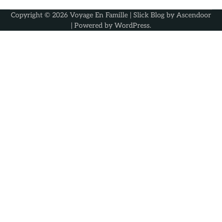
Copyright © 2026
Voyage En Famille
| Slick Blog by
Ascendoor
| Powered by
WordPress
.