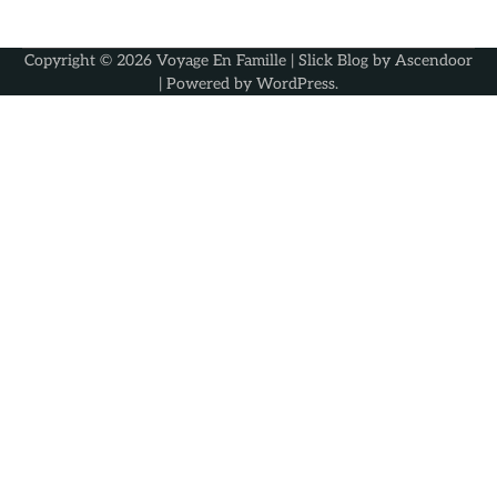
Copyright © 2026
Voyage En Famille
| Slick Blog by
Ascendoor
| Powered by
WordPress
.