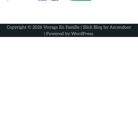
Copyright © 2026
Voyage En Famille
| Slick Blog by
Ascendoor
| Powered by
WordPress
.