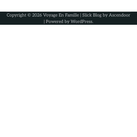
Copyright © 2026
Voyage En Famille
| Slick Blog by
Ascendoor
| Powered by
WordPress
.