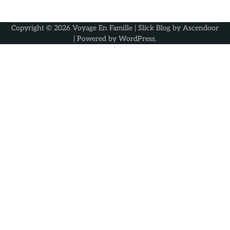
Copyright © 2026
Voyage En Famille
| Slick Blog by
Ascendoor
| Powered by
WordPress
.