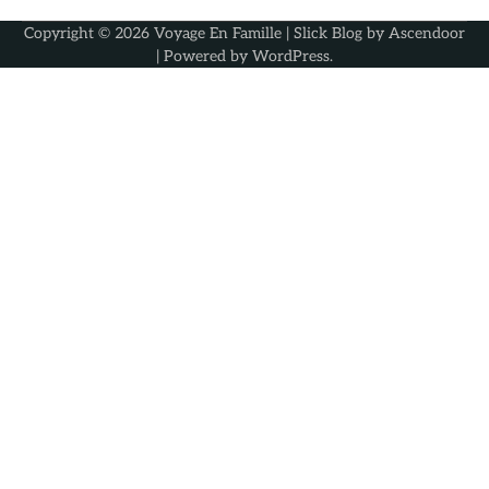
Copyright © 2026
Voyage En Famille
| Slick Blog by
Ascendoor
| Powered by
WordPress
.