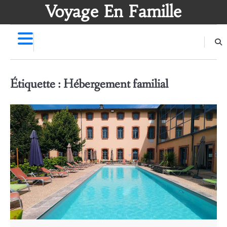
Skip
Voyage En Famille
to
content
Étiquette :
Hébergement familial