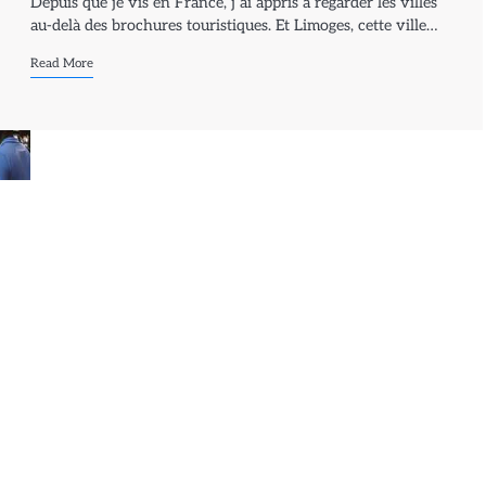
Depuis que je vis en France, j’ai appris à regarder les villes
au-delà des brochures touristiques. Et Limoges, cette ville…
Read More