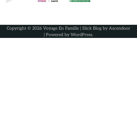
Copyright © 2026
Voyage En Famille
| Slick Blog by
Ascendoor
| Powered by
WordPress
.