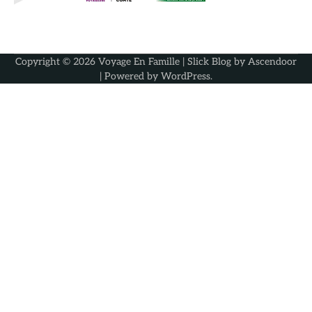
Copyright © 2026
Voyage En Famille
| Slick Blog by
Ascendoor
| Powered by
WordPress
.