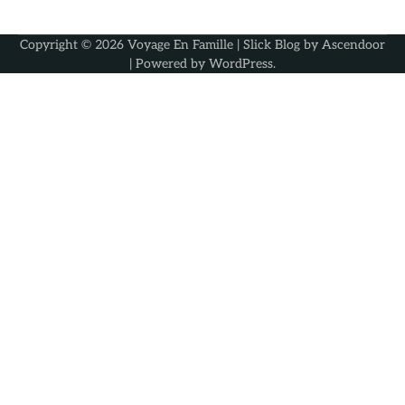
Copyright © 2026
Voyage En Famille
| Slick Blog by
Ascendoor
| Powered by
WordPress
.