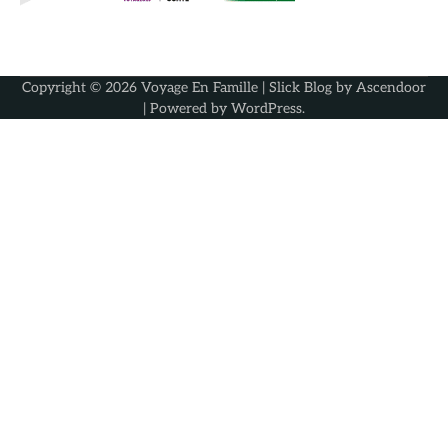
Copyright © 2026
Voyage En Famille
| Slick Blog by
Ascendoor
| Powered by
WordPress
.