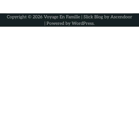
Copyright © 2026
Voyage En Famille
| Slick Blog by
Ascendoor
| Powered by
WordPress
.