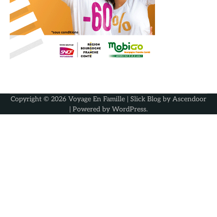
Copyright © 2026
Voyage En Famille
| Slick Blog by
Ascendoor
| Powered by
WordPress
.