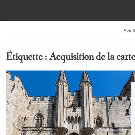
Skip
to
content
Aviat
Étiquette :
Acquisition de la cart